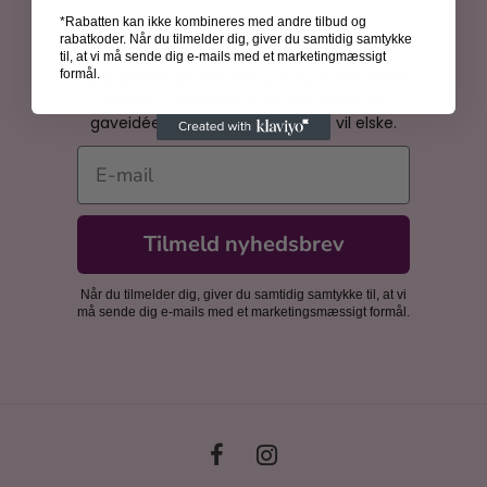
*Rabatten kan ikke kombineres med andre tilbud og
Bliv inspireret
rabatkoder. Når du tilmelder dig, giver du samtidig samtykke
til, at vi må sende dig e-mails med et marketingmæssigt
Få spændende historier om kunsthistoriens
formål.
kvinder, inspiration til din billedvæg og
gaveidéer, som dine nærmeste vil elske.
E-mail
Tilmeld nyhedsbrev
Når du tilmelder dig, giver du samtidig samtykke til, at vi
må sende dig e-mails med et marketingsmæssigt formål.