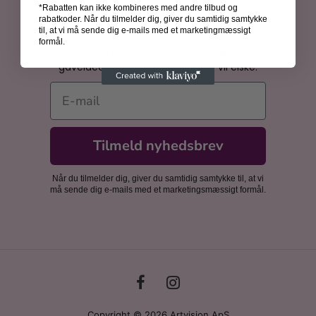
*Rabatten kan ikke kombineres med andre tilbud og
Bliv inspireret
rabatkoder. Når du tilmelder dig, giver du samtidig samtykke
til, at vi må sende dig e-mails med et marketingmæssigt
Få spændende historier om kunsthistoriens
formål.
kvinder, inspiration til din billedvæg og
gaveidéer, som dine nærmeste vil elske.
E-mail
Tilmeld nyhedsbrev
Når du tilmelder dig, giver du samtidig samtykke til, at vi
må sende dig e-mails med et marketingsmæssigt formål.
Copyright © 2026 Artvision ApS