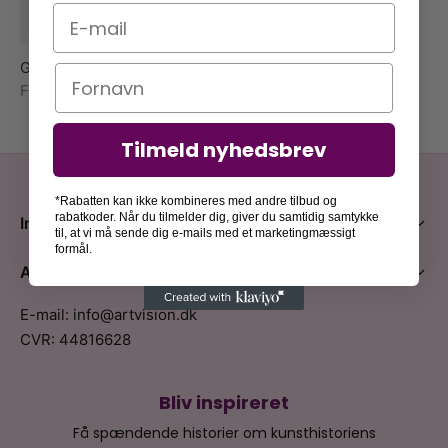
Wikland
E-mail
Fra
79,00
kr.
Girl and Cat – Bea Muller
Navn
Fra
79,00
kr.
Tilmeld nyhedsbrev
*Rabatten kan ikke kombineres med andre tilbud og
rabatkoder. Når du tilmelder dig, giver du samtidig samtykke
Information
til, at vi må sende dig e-mails med et marketingmæssigt
formål.
Artvision
E-mail: info@artvision.dk
CVR: 44816628
Bliv inspireret
Få spændende historier om kunsthistoriens