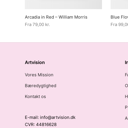
Arcadia in Red – William Morris
Blue Flo
Fra
79,00
kr.
Fra
99,
Artvision
I
Vores Mission
F
Bæredygtighed
O
Kontakt os
H
P
E-mail: info@artvision.dk
A
CVR: 44816628