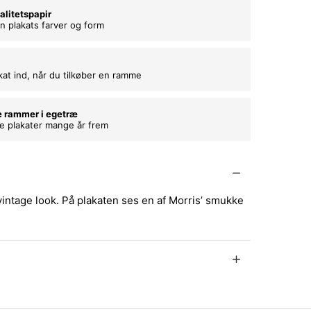
alitetspapir
n plakats farver og form
kat ind, når du tilkøber en ramme
e rammer i egetræ
ne plakater mange år frem
 vintage look. På plakaten ses en af Morris’ smukke