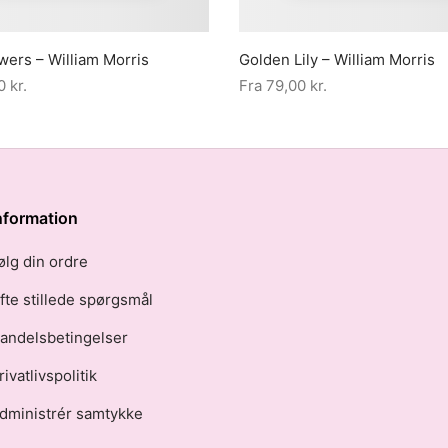
wers – William Morris
Golden Lily – William Morris
00
kr.
Fra
79,00
kr.
nformation
ølg din ordre
fte stillede spørgsmål
andelsbetingelser
rivatlivspolitik
dministrér samtykke