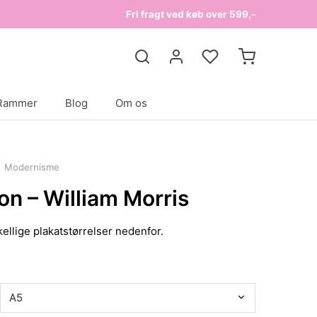
Fri fragt ved køb over 599,-
Rammer
Blog
Om os
Modernisme
ion – William Morris
ellige plakatstørrelser nedenfor.