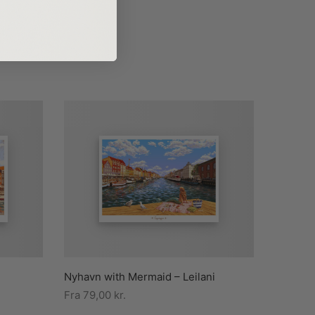
Nyhavn with Mermaid – Leilani
Fra
79,00
kr.