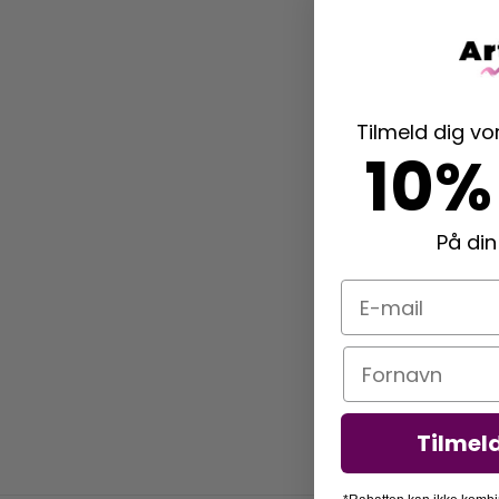
Tilmeld dig v
10%
På din
E-mail
Navn
Tilmel