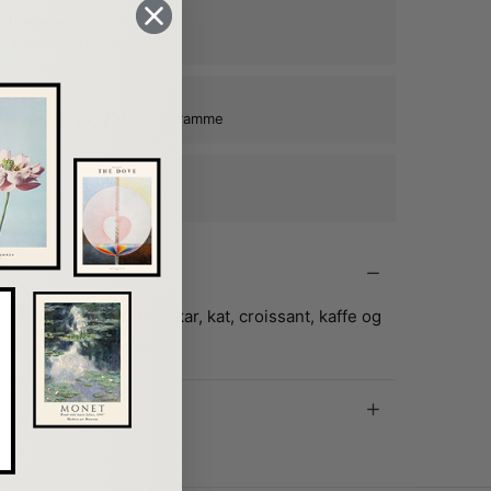
alitetspapir
n plakats farver og form
kat ind, når du tilkøber en ramme
e rammer i egetræ
ne plakater mange år frem
n skøn scene med badekar, kat, croissant, kaffe og
 kan man ønske sig?