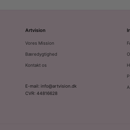
Artvision
I
Vores Mission
F
Bæredygtighed
O
Kontakt os
H
P
E-mail: info@artvision.dk
A
CVR: 44816628