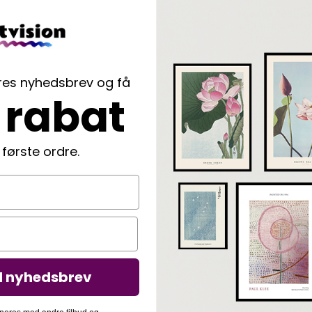
Trykt på 230g kv
der fremhæver di
Nem indramning
vi rammer din pla
ores nyhedsbrev og få
 rabat
Langtidsholdbar
der beskytter di
 første ordre.
Beskrivelse
Leilani har her skabt e
en god bog. Hvad mere
Detaljer
d nyhedsbrev