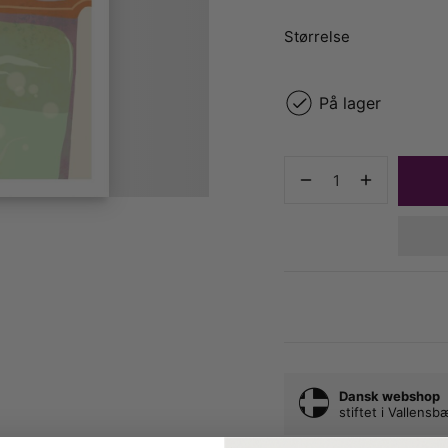
Størrelse
På lager
Dansk webshop
stiftet i Vallens