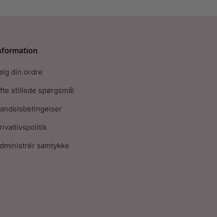
nformation
ølg din ordre
fte stillede spørgsmål
andelsbetingelser
rivatlivspolitik
dministrér samtykke