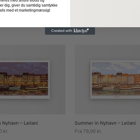
neres med andre tilbud og
der dig, giver du samtidig samtykke
-mails med et marketingmæssigt
n Nyhavn – Leilani
Summer in Nyhavn – Leilani
00
kr.
Fra
79,00
kr.