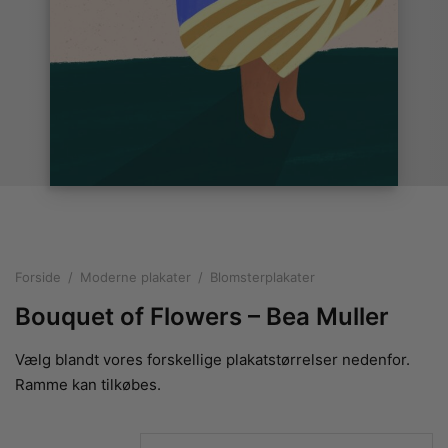
rakte plakater
ntikken
ater til sommerhuset
us plakater
ter i pastelfarver
isme
ater med kvinder
ægt plakater
essionisme
lakater
ey plakater
ernisme
erplakater
Forside
/
Moderne plakater
/
Blomsterplakater
Bouquet of Flowers – Bea Muller
Vælg blandt vores forskellige plakatstørrelser nedenfor.
Ramme kan tilkøbes.