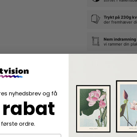
Trykt på 230g kv
der fremhæver di
Nem indramning
vi rammer din pla
Langtidsholdbar
der beskytter di
Beskrivelse
ores nyhedsbrev og få
 rabat
Utagawa Hiroshige plaka
forestiller en kat, der
landskab i solnedgang
 første ordre.
Denne Utagawa Hiroshig