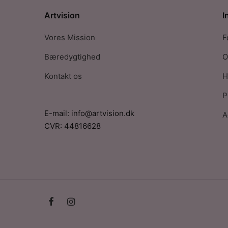
Artvision
I
Vores Mission
F
Bæredygtighed
O
Kontakt os
H
P
E-mail: info@artvision.dk
A
CVR: 44816628