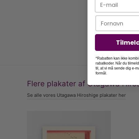
E-mail
Navn
Tilmel
*Rabatten kan ikke kombi
rabatkoder. Når du tilmel
til, at vi må sende dig e
formål.
Flere plakater af Utagawa Hiro
Se alle vores Utagawa Hiroshige plakater her