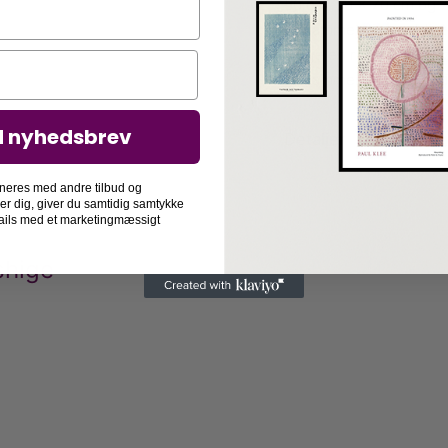
50 cm, 50 x 70 cm og 70
indrammet, lige gyldigt
tilføje en ramme i den 
indrammer vi den for di
d nyhedsbrev
Detaljer
neres med andre tilbud og
der dig, giver du samtidig samtykke
-mails med et marketingmæssigt
shige