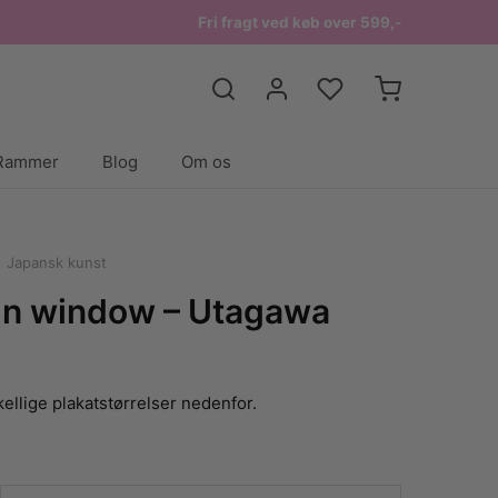
Fri fragt ved køb over 599,-
Rammer
Blog
Om os
Japansk kunst
 in window – Utagawa
ellige plakatstørrelser nedenfor.