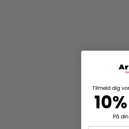
Tilmeld dig v
10%
På din