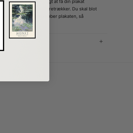
 x 100 cm. Det er muligt at få din plakat
 hvilken størrelse, du foretrækker. Du skal blot
ønskede farve, når du køber plakaten, så
g.