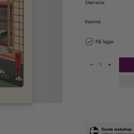
Størrelse
Ramme
På lager
Dansk webshop
stiftet i Vallens