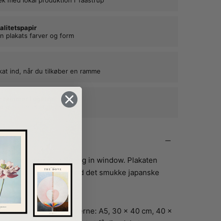
alitetspapir
n plakats farver og form
kat ind, når du tilkøber en ramme
e rammer i egetræ
ne plakater mange år frem
t med titlen “Cat Sitting in window. Plakaten
 kigger ud fra vinduet mod det smukke japanske
en.
e plakat fås i størrelserne: A5, 30 x 40 cm, 40 x