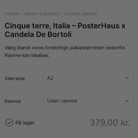
rakte plakater
ntikken
ater til sommerhuset
us plakater
Forside
/
Moderne plakater
/
Grafiske plakater
ter i pastelfarver
isme
ater med kvinder
Cinque terre, Italia – PosterHaus x
ægt plakater
essionisme
lakater
Candela De Bortoli
ey plakater
ernisme
erplakater
Vælg blandt vores forskellige plakatstørrelser nedenfor.
Ramme kan tilkøbes.
Størrelse
Ramme
379,00
kr.
På lager