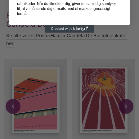
rabatkoder. Når du tilmelder dig, giver du samtidig samtykke
til, at vi må sende dig e-mails med et marketingmæssigt
Flere plakater af PosterHaus x
formål.
Candela De Bortoli
Se alle vores PosterHaus x Candela De Bortoli plakater
her