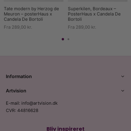
Tate modern by Herzog de
Superkilen, Bordeaux –
Meuron – posterHaus x
PosterHaus x Candela De
Candela De Bortoli
Bortoli
Fra
289,00
kr.
Fra
289,00
kr.
Information
Artvision
E-mail: info@artvision.dk
CVR: 44816628
Bliv inspireret