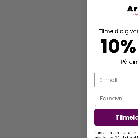
Tilmeld dig v
10%
På din
E-mail
Navn
Tilmel
*Rabatten kan ikke kombi