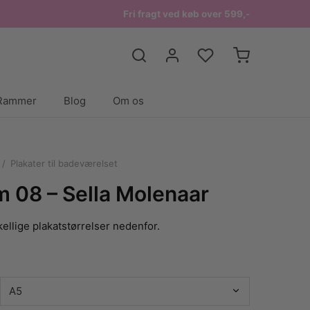
Fri fragt ved køb over 599,-
Rammer
Blog
Om os
/
Plakater til badeværelset
m 08 – Sella Molenaar
ellige plakatstørrelser nedenfor.