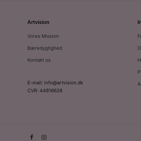
Artvision
I
Vores Mission
F
Bæredygtighed
O
Kontakt os
H
P
E-mail: info@artvision.dk
A
CVR: 44816628