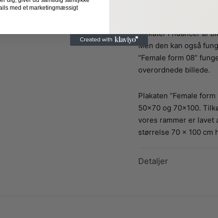
der dig, giver du samtidig samtykke
smukke – også når du st
-mails med et marketingmæssigt
på billedvæggen i stu
plakater i nuancer af bl
Men den kan også fung
“Female form 08” funge
overordnede billede.
Plakaten “Female form 0
50×70 og 70×100. Tilkøb
vores rammer er lavet 
størrelse 70 x 100 cm h
Detaljer