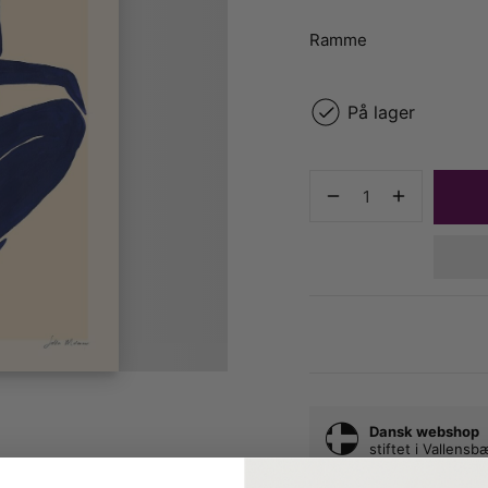
Ramme
På lager
Dansk webshop
stiftet i Vallens