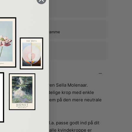
alitetspapir
n plakats farver og form
kat ind, når du tilkøber en ramme
e rammer i egetræ
ne plakater mange år frem
08” er skabt af kunstneren Sella Molenaar.
t skønheden i den kvindelige krop med enkle
 koboltblå står smukt frem på den mere neutrale
og enkelte plakat vil bl.a. passe godt ind på dit
 kærlig påmindelse, at alle kvindekroppe er