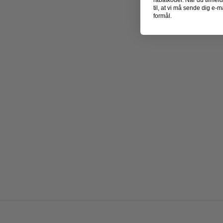
rabatkoder. Når du tilmel
til, at vi må sende dig e
formål.