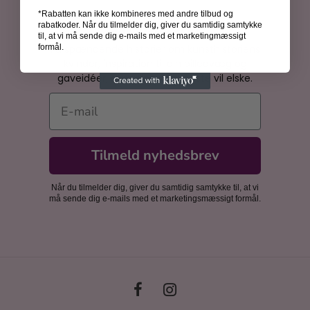
*Rabatten kan ikke kombineres med andre tilbud og
Bliv inspireret
rabatkoder. Når du tilmelder dig, giver du samtidig samtykke
til, at vi må sende dig e-mails med et marketingmæssigt
Få spændende historier om kunsthistoriens
formål.
kvinder, inspiration til din billedvæg og
gaveidéer, som dine nærmeste vil elske.
E-mail
Tilmeld nyhedsbrev
Når du tilmelder dig, giver du samtidig samtykke til, at vi
må sende dig e-mails med et marketingsmæssigt formål.