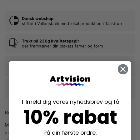
Dansk webshop
stiftet i Vallensbæk med lokal produktion i Taastrup
Trykt på 230g kvalitetspapir
der fremhæver din plakats farver og form
Nem indramning
vi rammer din plakat ind, når du tilkøber en ramme
Langtidsholdbare rammer i egetræ
der beskytter dine plakater mange år frem
Tilmeld dig vores nyhedsbrev og få
10% rabat
Beskrivelse
Mangler du en gaveidé til hhx studenten i din familie? Så
På din første ordre.
er denne humoristiske Dialægt plakat med titlen “hhx-