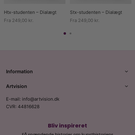
Htx-studenten – Dialægt
Stx-studenten – Dialægt
Fra
249,00
kr.
Fra
249,00
kr.
Information
Artvision
E-mail: info@artvision.dk
CVR: 44816628
Bliv inspireret
Få spændende historier om kunsthistoriens