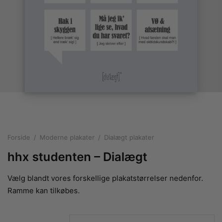
rakte plakater
ntikken
ater til sommerhuset
us plakater
ter i pastelfarver
isme
ater med kvinder
ægt plakater
essionisme
lakater
ey plakater
ernisme
erplakater
Forside
/
Moderne plakater
/
Dialægt plakater
hhx studenten – Dialægt
Vælg blandt vores forskellige plakatstørrelser nedenfor.
Ramme kan tilkøbes.