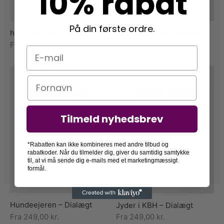
10% rabat
På din første ordre.
hhx studenten – Dialægt
Htx-studenten – Dialægt
Fra
249,00
kr.
Fra
249,00
kr.
E-mail
Navn
Tilmeld nyhedsbrev
*Rabatten kan ikke kombineres med andre tilbud og
rabatkoder. Når du tilmelder dig, giver du samtidig samtykke
til, at vi må sende dig e-mails med et marketingmæssigt
formål.
Hundeejeren – Dialægt
Jyder i KBH – Dialægt
Fra
249,00
kr.
Fra
249,00
kr.