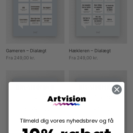
Gameren – Dialægt
Hækleren – Dialægt
Fra
249,00
kr.
Fra
249,00
kr.
Tilmeld dig vores nyhedsbrev og få