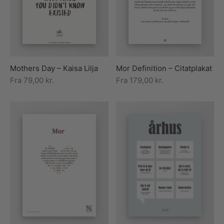
rakte plakater
ntikken
ater til sommerhuset
us plakater
ter i pastelfarver
isme
ater med kvinder
ægt plakater
essionisme
lakater
Mothers Day – Kaisa Lilja
Mor Definition – Citatplakat
ey plakater
ernisme
erplakater
Fra
79,00
kr.
Fra
179,00
kr.