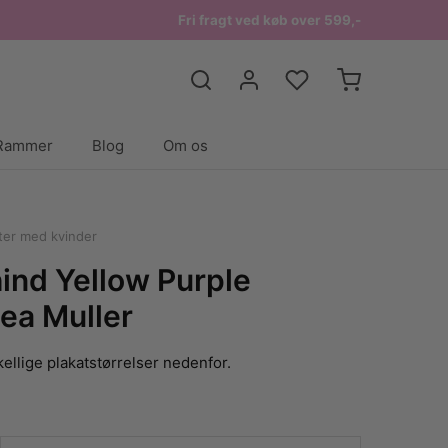
Fri fragt ved køb over 599,-
Rammer
Blog
Om os
ter med kvinder
ind Yellow Purple
ea Muller
ellige plakatstørrelser nedenfor.