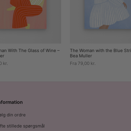
an With The Glass of Wine –
The Woman with the Blue Str
er
Bea Muller
00
kr.
Fra
79,00
kr.
nformation
ølg din ordre
fte stillede spørgsmål