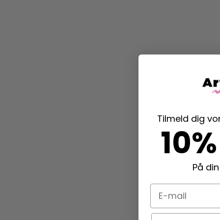
Tilmeld dig v
10%
På din
E-mail
Navn