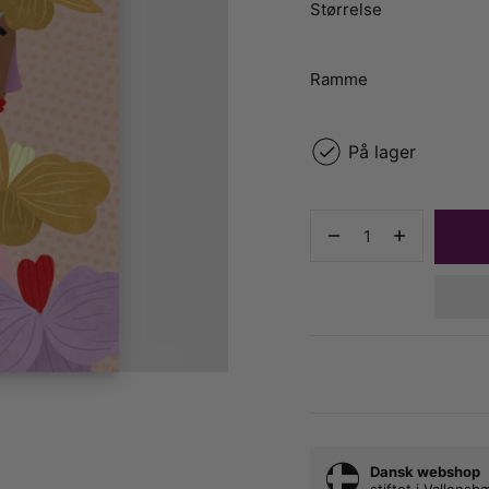
Størrelse
Ramme
På lager
Dansk webshop
stiftet i Vallens