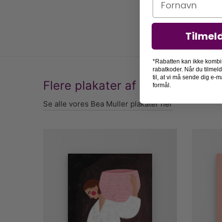
Tilmel
*Rabatten kan ikke kombi
rabatkoder. Når du tilmel
til, at vi må sende dig e
Flere plakater af Bea Muller
formål.
Se alle vores Bea Muller plakater her