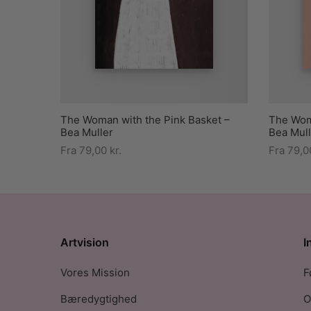
The Woman with the Pink Basket –
The Wom
Bea Muller
Bea Mull
Fra
79,00
kr.
Fra
79,
Artvision
I
Vores Mission
F
Bæredygtighed
O