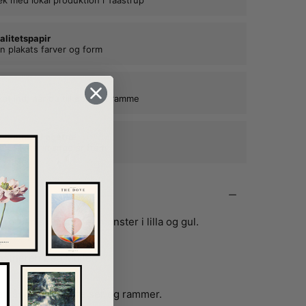
alitetspapir
n plakats farver og form
kat ind, når du tilkøber en ramme
e rammer i egetræ
ne plakater mange år frem
organisk blomster mønster i lilla og gul.
unstneren Bea Muller.
 fås i flere størrelser og rammer.