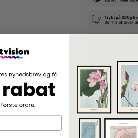
Trykt på 230g kv
der fremhæver di
Nem indramning
vi rammer din pla
Langtidsholdbar
der beskytter di
ores nyhedsbrev og få
 rabat
Beskrivelse
Smuk kvinde plakat med 
 første ordre.
Plakaten er skabt af k
Denne Bea Muller plakat