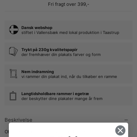
Fri fragt over 399,-
Dansk webshop
stiftet i Vallensbæk med lokal produktion i Taastrup
Trykt på 230g kvalitetspapir
der fremhæver din plakats farver og form
Nem indramning
vi rammer din plakat ind, når du tilkøber en ramme
Langtidsholdbare rammer i egetræ
der beskytter dine plakater mange år frem
Beskrivelse
Ohara Koson plakat med titlen “Japanese Cormorant”.