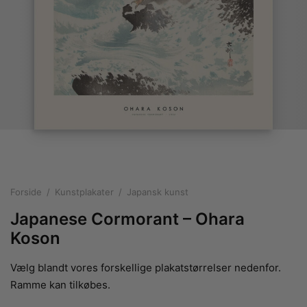
rakte plakater
ntikken
ater til sommerhuset
us plakater
ter i pastelfarver
isme
ater med kvinder
ægt plakater
essionisme
lakater
ey plakater
ernisme
erplakater
Forside
/
Kunstplakater
/
Japansk kunst
Japanese Cormorant – Ohara
Koson
Vælg blandt vores forskellige plakatstørrelser nedenfor.
Ramme kan tilkøbes.