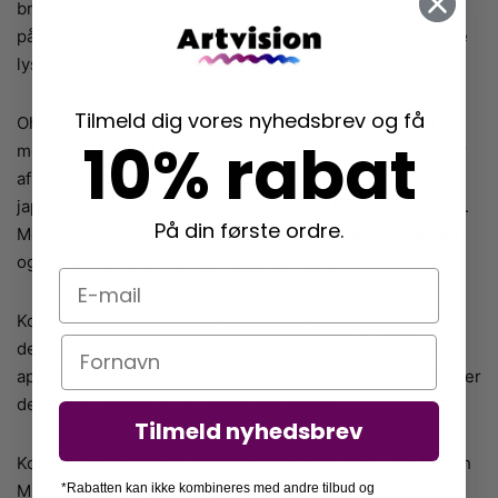
branch”. Plakaten forestiller en smuk scene imellem 2
påfugle, der mødes på en gren i solnedgangens farverige
lys.
Tilmeld dig vores nyhedsbrev og få
Ohara Koson (1877–1945) var en japansk kunstner og
10% rabat
mester i træsnit. Mest kendte er hans smukke skildringer
af fugle og blomster. Hans motiver er indbegrebet af
japansk æstetik – rolige, detaljerede og fulde af symbolik.
På din første ordre.
Med en
Ohara Koson plakat
bringer du naturens skønhed
og en følelse af ro ind i et moderne hjem.
E-mail
Koson skabte over 500 værker i sin levetid, og mange af
Navn
dem er i dag populære som japanske plakater med tidløs
appel. Hans kunst er særligt elsket af dem, der værdsætter
det enkle, sanselige og æstetiske udtryk.
Tilmeld nyhedsbrev
Kosons værker findes på museer verden over – fra British
*Rabatten kan ikke kombineres med andre tilbud og
Museum til Rijksmuseum.