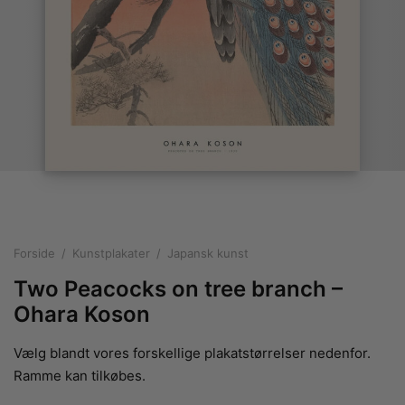
rakte plakater
ntikken
ater til sommerhuset
us plakater
ter i pastelfarver
isme
ater med kvinder
ægt plakater
essionisme
lakater
ey plakater
ernisme
erplakater
Forside
/
Kunstplakater
/
Japansk kunst
Two Peacocks on tree branch –
Ohara Koson
Vælg blandt vores forskellige plakatstørrelser nedenfor.
Ramme kan tilkøbes.