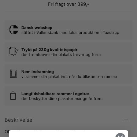
Fri fragt over 399,-
Dansk webshop
stiftet i Vallensbæk med lokal produktion i Taastrup
Trykt på 230g kvalitetspapir
der fremhæver din plakats farver og form
Nem indramning
vi rammer din plakat ind, når du tilkøber en ramme
Langtidsholdbare rammer i egetræ
der beskytter dine plakater mange år frem
Beskrivelse
Ohara Koson plakat med titlen “Two Peacocks on tree