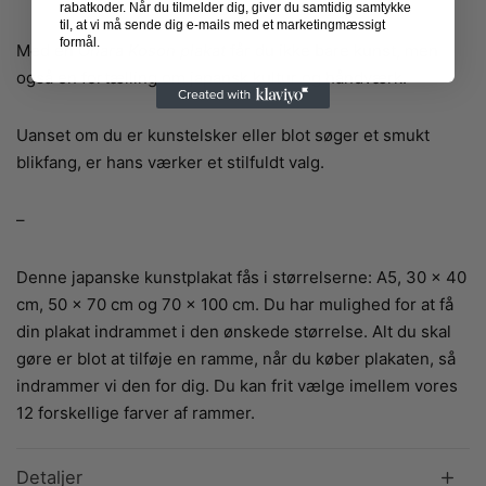
rabatkoder. Når du tilmelder dig, giver du samtidig samtykke
til, at vi må sende dig e-mails med et marketingmæssigt
formål.
Med en
Ohara Koson plakat
får du ikke bare kunst, men
også en fortælling om japansk kultur og håndværk.
Uanset om du er kunstelsker eller blot søger et smukt
blikfang, er hans værker et stilfuldt valg.
–
Denne japanske kunstplakat fås i størrelserne: A5, 30 x 40
cm, 50 x 70 cm og 70 x 100 cm. Du har mulighed for at få
din plakat indrammet i den ønskede størrelse. Alt du skal
gøre er blot at tilføje en ramme, når du køber plakaten, så
indrammer vi den for dig. Du kan frit vælge imellem vores
12 forskellige farver af rammer.
Detaljer