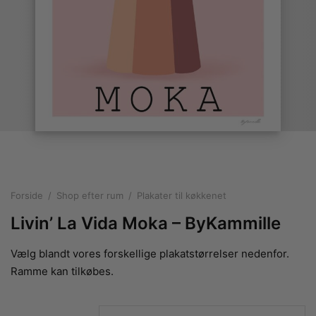
rakte plakater
ntikken
ater til sommerhuset
us plakater
ter i pastelfarver
isme
ater med kvinder
ægt plakater
essionisme
lakater
ey plakater
ernisme
erplakater
Forside
/
Shop efter rum
/
Plakater til køkkenet
Livin’ La Vida Moka – ByKammille
Vælg blandt vores forskellige plakatstørrelser nedenfor.
Ramme kan tilkøbes.