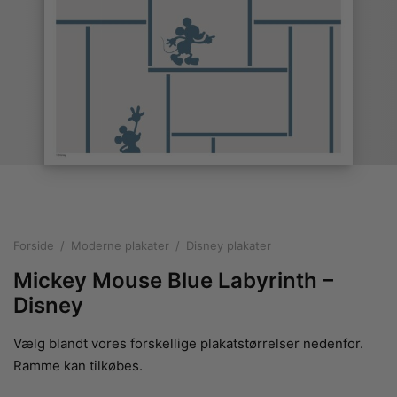
rakte plakater
ntikken
ater til sommerhuset
us plakater
ter i pastelfarver
isme
ater med kvinder
ægt plakater
essionisme
lakater
ey plakater
ernisme
erplakater
Forside
/
Moderne plakater
/
Disney plakater
Mickey Mouse Blue Labyrinth –
Disney
Vælg blandt vores forskellige plakatstørrelser nedenfor.
Ramme kan tilkøbes.