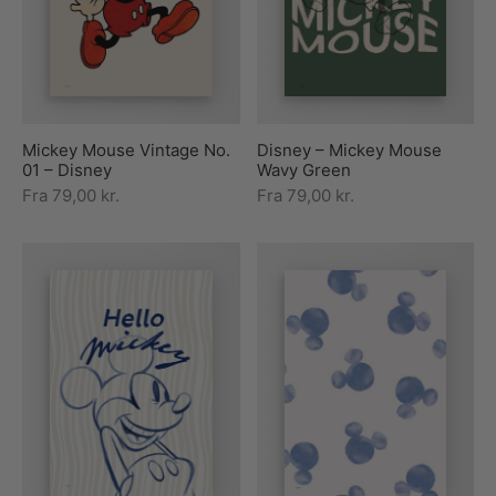
rakte plakater
ntikken
ater til sommerhuset
us plakater
ter i pastelfarver
isme
ater med kvinder
ægt plakater
essionisme
lakater
Mickey Mouse Vintage No.
Disney – Mickey Mouse
ey plakater
ernisme
erplakater
01 – Disney
Wavy Green
Fra
79,00
kr.
Fra
79,00
kr.