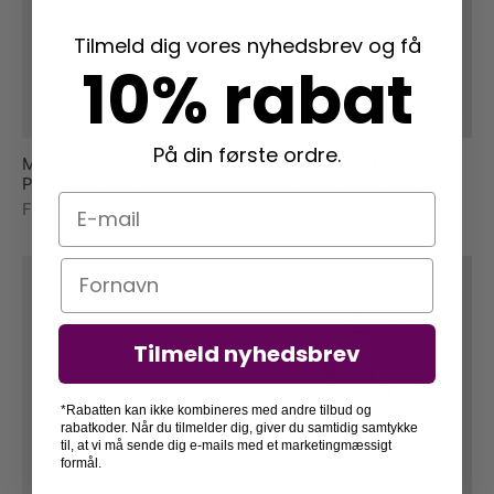
Tilmeld dig vores nyhedsbrev og få
10% rabat
På din første ordre.
Mickey Mouse Beige
Mickey Mouse Blue and
Pattern – Disney
White Pattern – Disney
E-mail
Fra
79,00
kr.
Fra
79,00
kr.
Navn
Tilmeld nyhedsbrev
*Rabatten kan ikke kombineres med andre tilbud og
rabatkoder. Når du tilmelder dig, giver du samtidig samtykke
til, at vi må sende dig e-mails med et marketingmæssigt
formål.