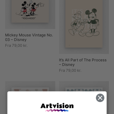
Mickey Mouse Vintage No.
03 – Disney
Fra
79,00
kr.
It’s All Part of The Process
– Disney
Fra
79,00
kr.