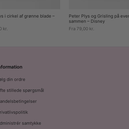
ys i cirkel af grønne blade –
Peter Plys og Grisling på eve
sammen – Disney
00
kr.
Fra
79,00
kr.
nformation
ølg din ordre
fte stillede spørgsmål
andelsbetingelser
rivatlivspolitik
dministrér samtykke