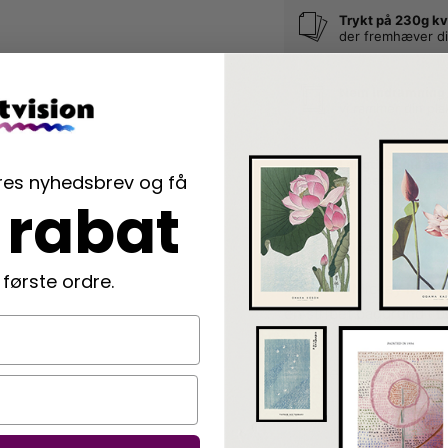
Trykt på 230g kv
der fremhæver di
Nem indramning
vi rammer din pla
Langtidsholdbar
ores nyhedsbrev og få
der beskytter di
 rabat
Beskrivelse
 første ordre.
Moderne Mickey Mouse 
en stribet baggrund i b
Detaljer