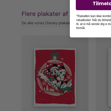
Tilmel
Flere plakater af Disney
*Rabatten kan ikke kombi
rabatkoder. Når du tilmel
Se alle vores Disney plakater her
til, at vi må sende dig e
formål.