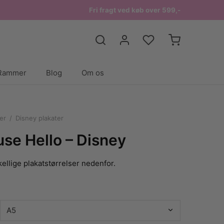
Fri fragt ved køb over 599,-
Rammer
Blog
Om os
er
/
Disney plakater
se Hello – Disney
ellige plakatstørrelser nedenfor.