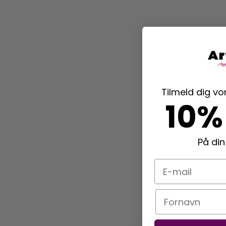
Tilmeld dig v
10%
På din
E-mail
Navn