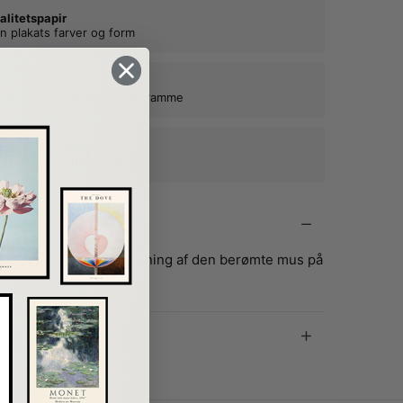
alitetspapir
n plakats farver og form
kat ind, når du tilkøber en ramme
e rammer i egetræ
ne plakater mange år frem
plakat med en blå tegning af den berømte mus på
eige og hvid.