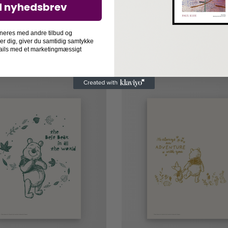
d nyhedsbrev
neres med andre tilbud og
der dig, giver du samtidig samtykke
-mails med et marketingmæssigt