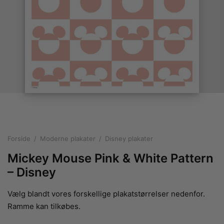
rakte plakater
ntikken
ater til sommerhuset
us plakater
ter i pastelfarver
isme
ater med kvinder
ægt plakater
essionisme
lakater
ey plakater
ernisme
erplakater
Forside
/
Moderne plakater
/
Disney plakater
Mickey Mouse Pink & White Pattern
– Disney
Vælg blandt vores forskellige plakatstørrelser nedenfor.
Ramme kan tilkøbes.