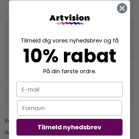
Fri fragt over 399,-
Dansk webshop
stiftet i Vallensbæk med lokal produktion i Taastrup
Tilmeld dig vores nyhedsbrev og få
10% rabat
Trykt på 230g kvalitetspapir
der fremhæver din plakats farver og form
På din første ordre.
Nem indramning
vi rammer din plakat ind, når du tilkøber en ramme
E-mail
Langtidsholdbare rammer i egetræ
der beskytter dine plakater mange år frem
Navn
Beskrivelse
Tilmeld nyhedsbrev
Grafisk mønster med silhuetter af Mickey Mouse.