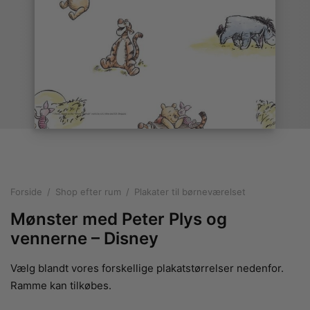
rakte plakater
ntikken
ater til sommerhuset
us plakater
ter i pastelfarver
isme
ater med kvinder
ægt plakater
essionisme
lakater
ey plakater
ernisme
erplakater
Forside
/
Shop efter rum
/
Plakater til børneværelset
Mønster med Peter Plys og
vennerne – Disney
Vælg blandt vores forskellige plakatstørrelser nedenfor.
Ramme kan tilkøbes.