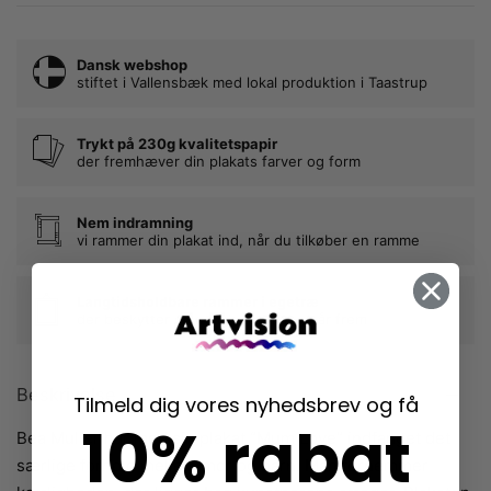
Dansk webshop
stiftet i Vallensbæk med lokal produktion i Taastrup
Trykt på 230g kvalitetspapir
der fremhæver din plakats farver og form
Nem indramning
vi rammer din plakat ind, når du tilkøber en ramme
Langtidsholdbare rammer i egetræ
der beskytter dine plakater mange år frem
Beskrivelse
Tilmeld dig vores nyhedsbrev og få
10% rabat
Bea Muller har med sin plakat “Mum Love” indfanget det
særlige forhold mellem mor og barn. Man fornemmer