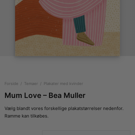
rakte plakater
ntikken
ater til sommerhuset
us plakater
ter i pastelfarver
isme
ater med kvinder
ægt plakater
essionisme
lakater
ey plakater
ernisme
erplakater
Forside
/
Temaer
/
Plakater med kvinder
Mum Love – Bea Muller
Vælg blandt vores forskellige plakatstørrelser nedenfor.
Ramme kan tilkøbes.