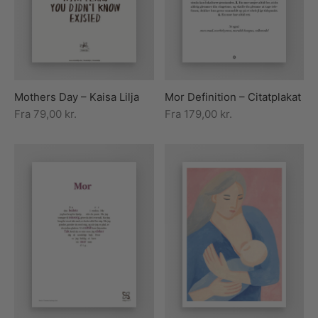
rakte plakater
ntikken
ater til sommerhuset
us plakater
ter i pastelfarver
isme
ater med kvinder
ægt plakater
essionisme
lakater
Mothers Day – Kaisa Lilja
Mor Definition – Citatplakat
ey plakater
ernisme
erplakater
Fra
79,00
kr.
Fra
179,00
kr.