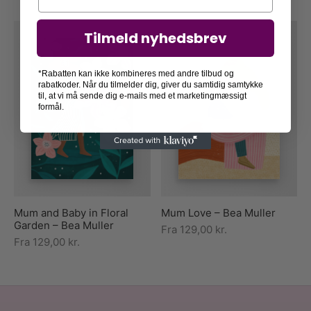
Tilmeld nyhedsbrev
*Rabatten kan ikke kombineres med andre tilbud og
rabatkoder. Når du tilmelder dig, giver du samtidig samtykke
til, at vi må sende dig e-mails med et marketingmæssigt
formål.
Mum and Baby in Floral
Mum Love – Bea Muller
Garden – Bea Muller
Fra
129,00
kr.
Fra
129,00
kr.