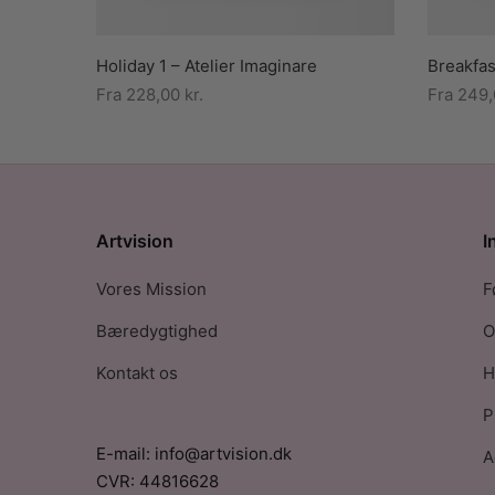
Holiday 1 – Atelier Imaginare
Breakfas
Fra
228,00
kr.
Fra
249
Artvision
I
Vores Mission
F
Bæredygtighed
O
Kontakt os
H
P
E-mail: info@artvision.dk
A
CVR: 44816628