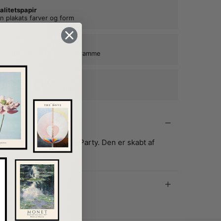
alitetspapir
n plakats farver og form
kat ind, når du tilkøber en ramme
e rammer i egetræ
ne plakater mange år frem
lakat har titlen Pool Party. Den er skabt af