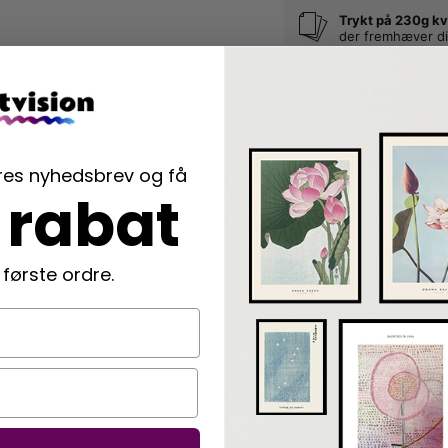
Trykt på 230g kv
der fremhæver di
Nem indramning
vi rammer din pla
Langtidsholdbar
ores nyhedsbrev og få
der beskytter di
 rabat
Beskrivelse
 første ordre.
Denne drømmelignende p
Atelier Imaginare.
Detaljer