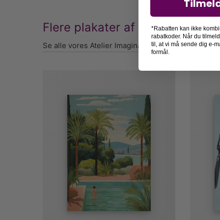
Tilmel
Flere plakater af Atelier Imagin
*Rabatten kan ikke kombi
rabatkoder. Når du tilmel
Se alle vores Atelier Imaginare plakater her
til, at vi må sende dig e
formål.