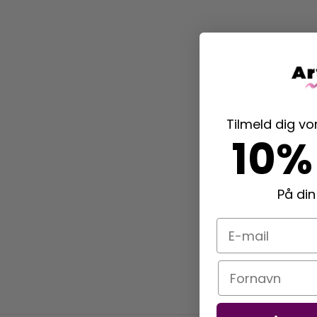
Tilmeld dig v
10%
På din
E-mail
Navn