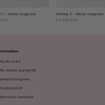
t 1 – Atelier Imaginare
Holiday 3 – Atelier Imaginare
,00
kr.
Fra
228,00
kr.
nformation
ølg din ordre
fte stillede spørgsmål
andelsbetingelser
rivatlivspolitik
dministrér samtykke