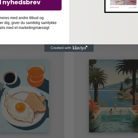
d nyhedsbrev
are
neres med andre tilbud og
der dig, giver du samtidig samtykke
-mails med et marketingmæssigt