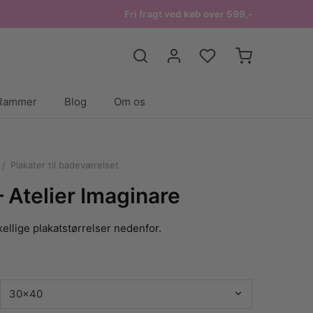
Fri fragt ved køb over 599,-
Rammer
Blog
Om os
/
Plakater til badeværelset
– Atelier Imaginare
ellige plakatstørrelser nedenfor.