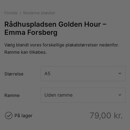
rakte plakater
ntikken
ater til sommerhuset
us plakater
Forside
/
Moderne plakater
ter i pastelfarver
isme
ater med kvinder
Rådhuspladsen Golden Hour –
ægt plakater
essionisme
lakater
Emma Forsberg
ey plakater
ernisme
erplakater
Vælg blandt vores forskellige plakatstørrelser nedenfor.
Ramme kan tilkøbes.
Størrelse
Ramme
79,00
kr.
På lager