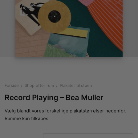
rakte plakater
ntikken
ater til sommerhuset
us plakater
ter i pastelfarver
isme
ater med kvinder
ægt plakater
essionisme
lakater
ey plakater
ernisme
erplakater
Forside
/
Shop efter rum
/
Plakater til stuen
Record Playing – Bea Muller
Vælg blandt vores forskellige plakatstørrelser nedenfor.
Ramme kan tilkøbes.