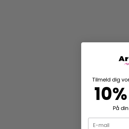
Tilmeld dig v
10%
På din
E-mail