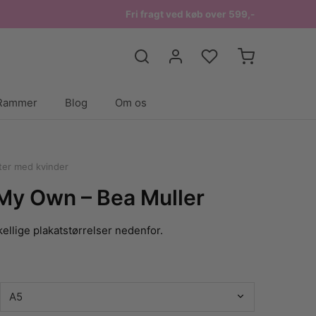
Fri fragt ved køb over 599,-
Rammer
Blog
Om os
ter med kvinder
My Own – Bea Muller
ellige plakatstørrelser nedenfor.