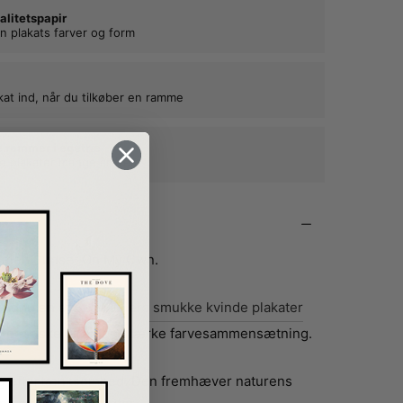
alitetspapir
n plakats farver og form
kat ind, når du tilkøber en ramme
e rammer i egetræ
ne plakater mange år frem
titlen Sunset On My Own.
endnu en af
Bea Mullers smukke kvinde plakater
teristiske streg og stærke farvesammensætning.
 og eftertænksomhed. Den fremhæver naturens