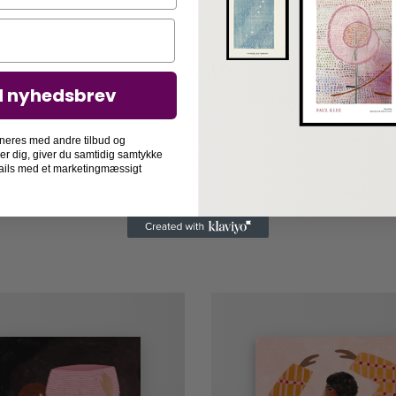
skønhed, som kvinden p
Denne smukke Bea Mulll
d nyhedsbrev
Detaljer
neres med andre tilbud og
der dig, giver du samtidig samtykke
-mails med et marketingmæssigt