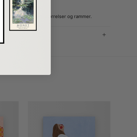
å plakaten betragter.
er plakat fås i flere størrelser og rammer.