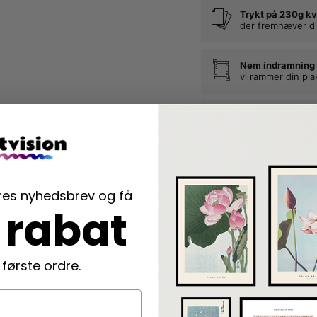
Trykt på 230g kv
der fremhæver di
Nem indramning
vi rammer din pla
Langtidsholdbar
der beskytter di
Beskrivelse
ores nyhedsbrev og få
Bea Muller plakat med 
 rabat
Sunset On My Own er 
med kunstnerens karak
 første ordre.
Plakaten udstråler ro