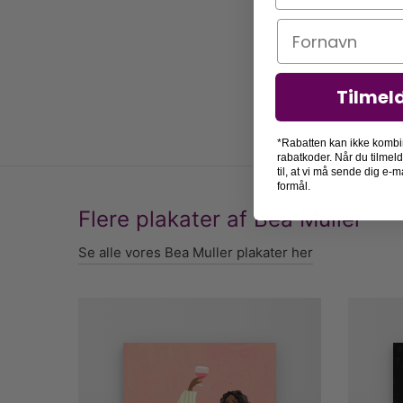
Navn
Tilmel
*Rabatten kan ikke kombi
rabatkoder. Når du tilmel
til, at vi må sende dig e
formål.
Flere plakater af Bea Muller
Se alle vores Bea Muller plakater her