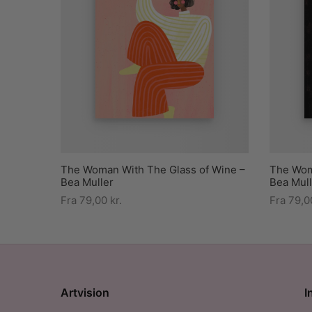
The Woman With The Glass of Wine –
The Woma
Bea Muller
Bea Mull
Fra
79,00
kr.
Fra
79,
Artvision
I