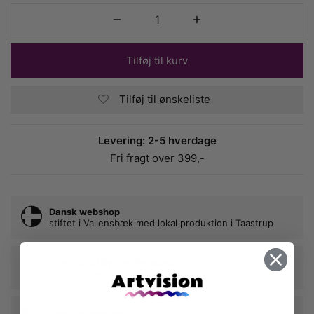
Tilføj til kurv
Tilføj til ønskeliste
Levering: 2-5 hverdage
Fri fragt over 399,-
Dansk webshop
stiftet i Vallensbæk med lokal produktion i Taastrup
Trykt på 230g kvalitetspapir
der fremhæver din plakats farver og form
Nem indramning