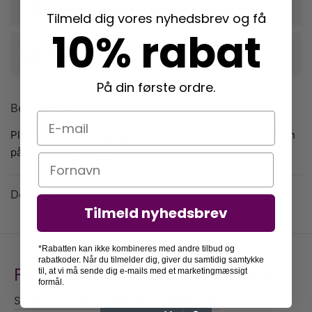
vi rammer din plakat ind, når du tilkøber en ramme
Tilmeld dig vores nyhedsbrev og få
10% rabat
Langtidsholdbare rammer i egetræ
der beskytter dine plakater mange år frem
På din første ordre.
Beskrivelse
E-mail
Plakat med solnedgang over Kongens Nytorv i København
på en fin vinteraften.
Navn
Detaljer
Tilmeld nyhedsbrev
*Rabatten kan ikke kombineres med andre tilbud og
rabatkoder. Når du tilmelder dig, giver du samtidig samtykke
Flere plakater af Emma Forsberg
til, at vi må sende dig e-mails med et marketingmæssigt
formål.
Se alle vores Emma Forsberg plakater her