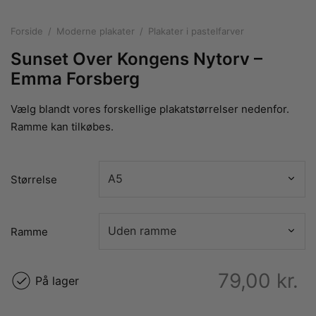
rakte plakater
ntikken
ater til sommerhuset
us plakater
Forside
/
Moderne plakater
/
Plakater i pastelfarver
ter i pastelfarver
isme
ater med kvinder
Sunset Over Kongens Nytorv –
ægt plakater
essionisme
lakater
Emma Forsberg
ey plakater
ernisme
erplakater
Vælg blandt vores forskellige plakatstørrelser nedenfor.
Ramme kan tilkøbes.
Størrelse
Ramme
79,00
kr.
På lager