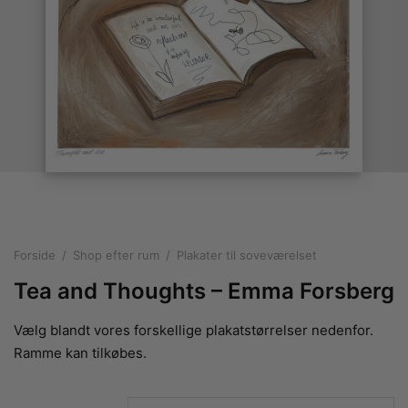
rakte plakater
ntikken
ater til sommerhuset
us plakater
ter i pastelfarver
isme
ater med kvinder
ægt plakater
essionisme
lakater
ey plakater
ernisme
erplakater
Forside
/
Shop efter rum
/
Plakater til soveværelset
Tea and Thoughts – Emma Forsberg
Vælg blandt vores forskellige plakatstørrelser nedenfor.
Ramme kan tilkøbes.