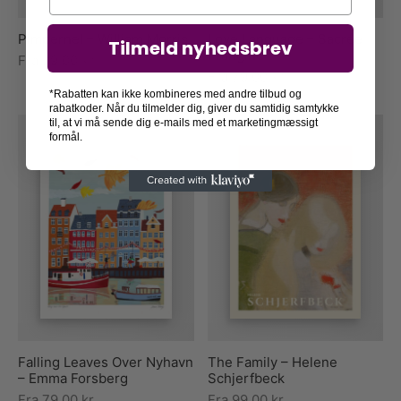
Pimpernel – William Morris
Love Language – Sacrée
Tilmeld nyhedsbrev
Frangine
Fra
79,00
kr.
Fra
79,00
kr.
*Rabatten kan ikke kombineres med andre tilbud og
rabatkoder. Når du tilmelder dig, giver du samtidig samtykke
til, at vi må sende dig e-mails med et marketingmæssigt
formål.
Falling Leaves Over Nyhavn
The Family – Helene
– Emma Forsberg
Schjerfbeck
Fra
79,00
kr.
Fra
99,00
kr.