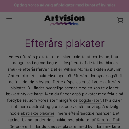
Fri fragt ved køb over 599,-
Produceres i Danmark
Tilbage
Tilbage
Tilbage
Tilbage
Efterårs plakater
ERNE PLAKATER
STPLAKATER
P EFTER RUM
AER
Vores efterårs plakater er en skøn palette af bordeaux, brun,
orange, rød og mørkegrøn – inspireret af de faldne blades
sterplakater
delige kunstnere
ter til stuen
 Dag plakater
smukke efterårsfarver. Det er
William Morris
plakaten Autumn
Cotton bl.a. et smukt eksempel på. Efteråret indbyder også til
lakater
k kunst
ter til køkkenet
rsplakater
dejlig indendørs hygge. Dette afspejles også i vores efterårs
plakater. Du finder hyggelige scener med en kop te eller et
plakater
sk kunst
ater til soveværelset
igheds plakater
lækkert stykke kage. Men du finder også plakater med fokus på
fordybelse, som vores stemningsfulde
bogplakater
. Hvis du er
ater med Danmark
nsk kunst
ater til børneværelset
t af kvinder
til et mere abstrakt og grafisk udtryk, så har vi også udvalgt
nogle
abstrakte plakater
i mere efterårsagtige nuancer. Det
iske Plakater
sterværker
ater til badeværelset
nhavn plakater
gælder blandt andet de smukke nye plakater af
Karoline Dall
.
Derudover finder du smukke plakater med kvinder i mørkere