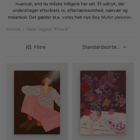
rakte plakater
ntikken
ater til sommerhuset
us plakater
nuancer, end du måske tidligere har set. Et udtryk, der
understreger efterårets ro, eftertænksomhed, nærvær og
ter i pastelfarver
isme
ater med kvinder
melankoli. Det gælder bl.a. vores helt nye
Bea Muller plakater
.
Forside
/
Varer tagged “Efterår”
ægt plakater
essionisme
lakater
ey plakater
ernisme
erplakater
Filtre