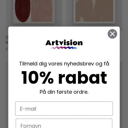
Geometric Shapes –
Bold Earrings – Sacrée
Kunstary
Fragine
Fra
229,00
kr.
Fra
79,00
kr.
Tilmeld dig vores nyhedsbrev og få
10% rabat
På din første ordre.
E-mail
Navn