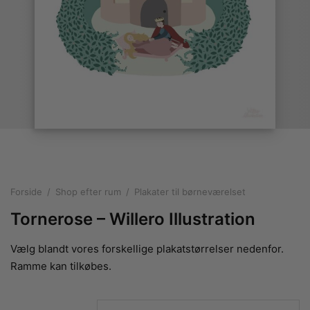
rakte plakater
ntikken
ater til sommerhuset
us plakater
ter i pastelfarver
isme
ater med kvinder
ægt plakater
essionisme
lakater
ey plakater
ernisme
erplakater
Forside
/
Shop efter rum
/
Plakater til børneværelset
Tornerose – Willero Illustration
Vælg blandt vores forskellige plakatstørrelser nedenfor.
Ramme kan tilkøbes.