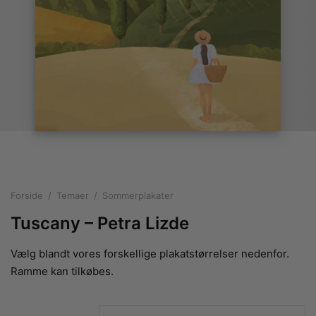
rakte plakater
ntikken
ater til sommerhuset
us plakater
ter i pastelfarver
isme
ater med kvinder
ægt plakater
essionisme
lakater
ey plakater
ernisme
erplakater
Forside
/
Temaer
/
Sommerplakater
Tuscany – Petra Lizde
Vælg blandt vores forskellige plakatstørrelser nedenfor.
Ramme kan tilkøbes.