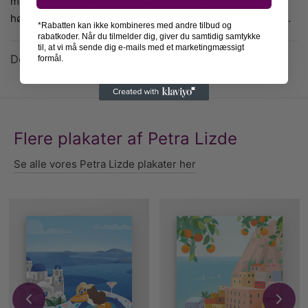
marker, der er kendetegnende for området. I plakaten
højre hjørne ses en kvinde, der nyder den smukke udsigt.
*Rabatten kan ikke kombineres med andre tilbud og
rabatkoder. Når du tilmelder dig, giver du samtidig samtykke
til, at vi må sende dig e-mails med et marketingmæssigt
Detaljer
formål.
Flere plakater af Petra Lizde
Se alle vores Petra Lizde plakater her