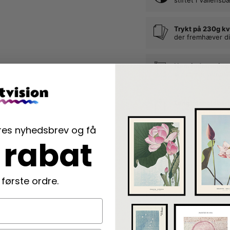
Trykt på 230g kv
der fremhæver di
Nem indramning
vi rammer din pla
Langtidsholdbar
der beskytter di
ores nyhedsbrev og få
 rabat
Beskrivelse
Vaiana plakat med Vaia
 første ordre.
Plakaten er i kvadratis
købes med og uden r