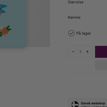
Størrelse
Ramme
På lager
Dansk webshop
stiftet i Vallens