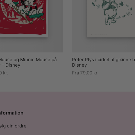
Mouse og Minnie Mouse på
Peter Plys i cirkel af grønne 
 – Disney
Disney
00
kr.
Fra
79,00
kr.
nformation
ølg din ordre