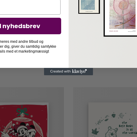
Den perfekte gaveidé ti
Detaljer
d nyhedsbrev
neres med andre tilbud og
der dig, giver du samtidig samtykke
-mails med et marketingmæssigt