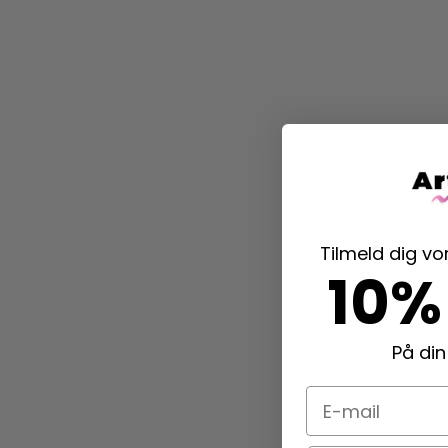
Tilmeld dig v
10%
På din
E-mail