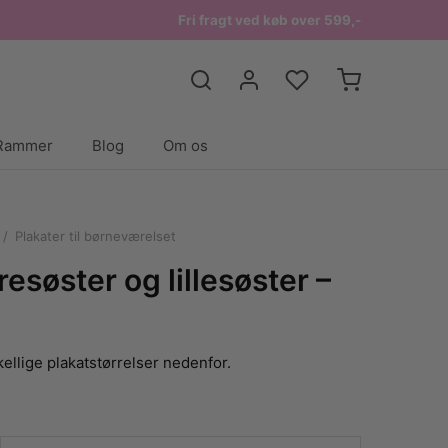
Fri fragt ved køb over 599,-
Rammer
Blog
Om os
/
Plakater til børneværelset
resøster og lillesøster –
ellige plakatstørrelser nedenfor.