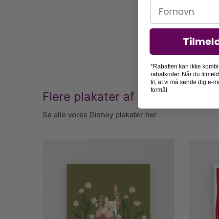
Navn
Tilmel
*Rabatten kan ikke kombi
rabatkoder. Når du tilmel
til, at vi må sende dig e
formål.
Flere plakater af Disney
Se alle vores Disney plakater her