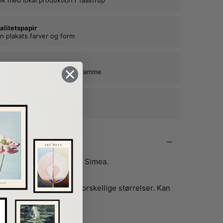
alitetspapir
n plakats farver og form
kat ind, når du tilkøber en ramme
e rammer i egetræ
ne plakater mange år frem
na og hendes lillesøster Simea.
k format og kommer i 2 forskellige størrelser. Kan
amme.