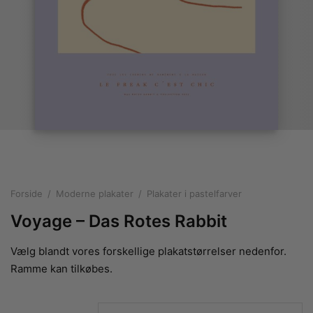
rakte plakater
ntikken
ater til sommerhuset
us plakater
ter i pastelfarver
isme
ater med kvinder
ægt plakater
essionisme
lakater
ey plakater
ernisme
erplakater
Forside
/
Moderne plakater
/
Plakater i pastelfarver
Voyage – Das Rotes Rabbit
Vælg blandt vores forskellige plakatstørrelser nedenfor.
Ramme kan tilkøbes.