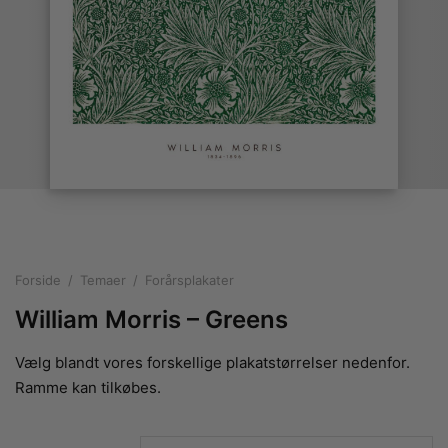
rakte plakater
ntikken
ater til sommerhuset
us plakater
ter i pastelfarver
isme
ater med kvinder
ægt plakater
essionisme
lakater
ey plakater
ernisme
erplakater
Forside
/
Temaer
/
Forårsplakater
William Morris – Greens
Vælg blandt vores forskellige plakatstørrelser nedenfor.
Ramme kan tilkøbes.