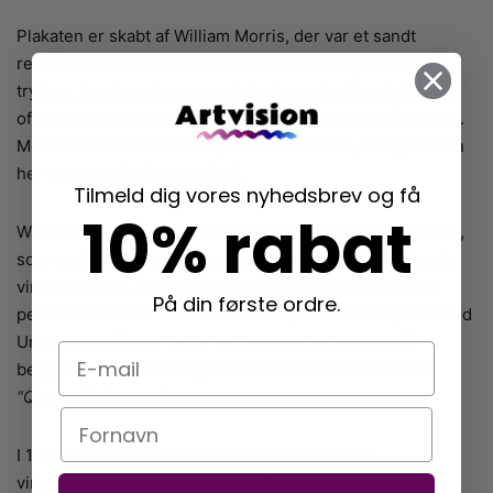
Plakaten er skabt af William Morris, der var et sandt
renæssancemenneske. Han var både maler, forfatter,
trykker, kunstværker og social reformator. Han betegnes
ofte som grundlæggeren af det moderne kunsthåndværk.
Mest kendt er han for sin planteornamentik, som plakaten
her er et smukt eksempel på.
Tilmeld dig vores nyhedsbrev og få
10% rabat
William Morris havde en stor interesse for middelalderen,
som også har inspireret ham meget i hans professionelle
virke og kunst. Morris’ fik øjnene op for den historiske
På din første ordre.
periode allerede i sin tid som teologistuderende på Oxford
Universitet i årene 1853-1855. I de efterfølgende år
E-mail
begyndte han at male og skabte blandt andet værket
“Queen Guinevere”
.
Navn
I 1861 er William Morris med til at grundlægge
virksomheden Morris, Marshall, Faulkner & Co. (senere