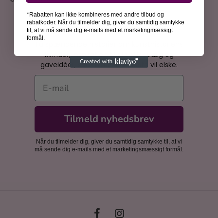
*Rabatten kan ikke kombineres med andre tilbud og
rabatkoder. Når du tilmelder dig, giver du samtidig samtykke
Bliv inspireret
til, at vi må sende dig e-mails med et marketingmæssigt
formål.
Få spændende historier om kunsthistoriens
kvinder, inspiration til din billedvæg og
gaveidéer, som dine nærmeste vil elske.
E-mail
Tilmeld nyhedsbrev
Når du tilmelder dig, giver du samtidig samtykke til, at vi
må sende dig e-mails med et marketingsmæssigt formål.