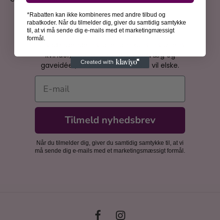
*Rabatten kan ikke kombineres med andre tilbud og
rabatkoder. Når du tilmelder dig, giver du samtidig samtykke
Bliv inspireret
til, at vi må sende dig e-mails med et marketingmæssigt
formål.
Få spændende historier om kunsthistoriens
kvinder, inspiration til din billedvæg og
gaveidéer, som dine nærmeste vil elske.
E-mail
Tilmeld nyhedsbrev
Når du tilmelder dig, giver du samtidig samtykke til, at vi
må sende dig e-mails med et marketingsmæssigt formål.