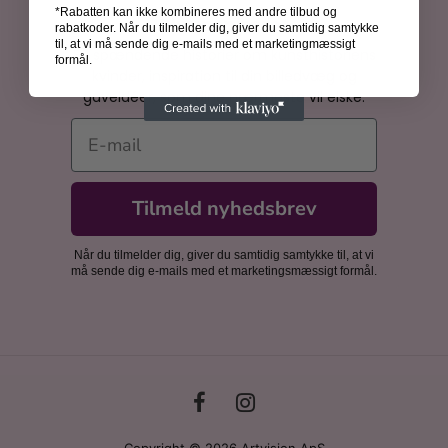
*Rabatten kan ikke kombineres med andre tilbud og
Bliv inspireret
rabatkoder. Når du tilmelder dig, giver du samtidig samtykke
til, at vi må sende dig e-mails med et marketingmæssigt
Få spændende historier om kunsthistoriens
formål.
kvinder, inspiration til din billedvæg og
gaveidéer, som dine nærmeste vil elske.
E-mail
Tilmeld nyhedsbrev
Når du tilmelder dig, giver du samtidig samtykke til, at vi
må sende dig e-mails med et marketingsmæssigt formål.