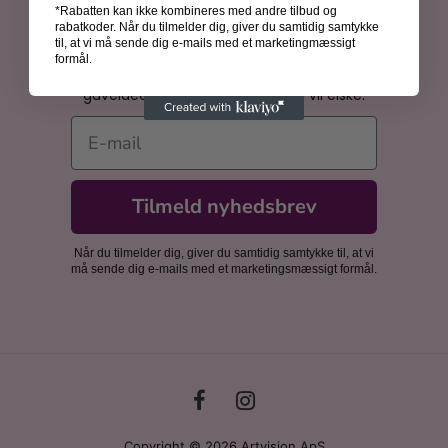
*Rabatten kan ikke kombineres med andre tilbud og
Bliv inspireret
rabatkoder. Når du tilmelder dig, giver du samtidig samtykke
til, at vi må sende dig e-mails med et marketingmæssigt
Få spændende historier om kunsthistoriens
formål.
kvinder, inspiration til din billedvæg og
gaveidéer, som dine nærmeste vil elske.
E-mail
Tilmeld nyhedsbrev
Når du tilmelder dig, giver du samtidig samtykke til, at vi
må sende dig e-mails med et marketingsmæssigt formål.
Copyright © 2026 Artvision ApS