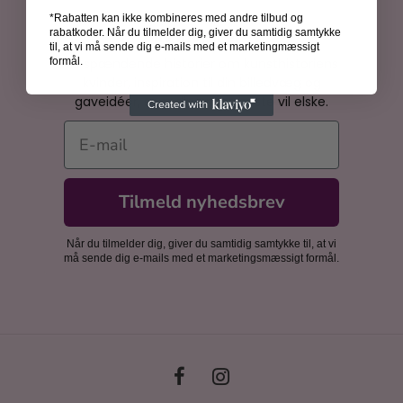
*Rabatten kan ikke kombineres med andre tilbud og
Bliv inspireret
rabatkoder. Når du tilmelder dig, giver du samtidig samtykke
til, at vi må sende dig e-mails med et marketingmæssigt
Få spændende historier om kunsthistoriens
formål.
kvinder, inspiration til din billedvæg og
gaveidéer, som dine nærmeste vil elske.
E-mail
Tilmeld nyhedsbrev
Når du tilmelder dig, giver du samtidig samtykke til, at vi
må sende dig e-mails med et marketingsmæssigt formål.