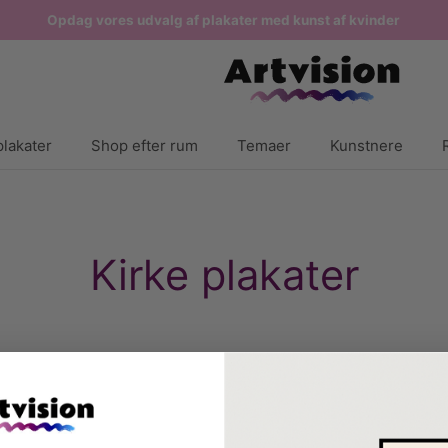
Opdag vores udvalg af plakater med kunst af kvinder
lakater
Shop efter rum
Temaer
Kunstnere
Kirke plakater