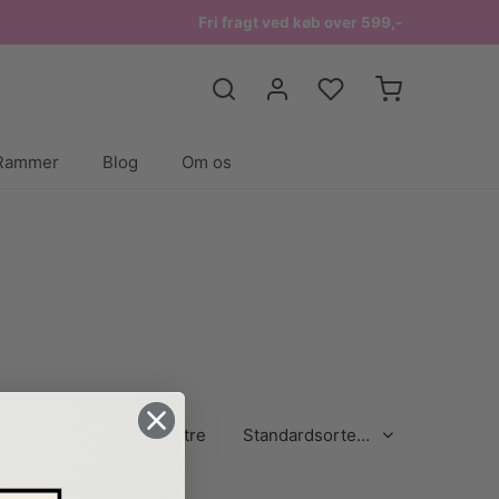
Fri fragt ved køb over 599,-
Rammer
Blog
Om os
Filtre