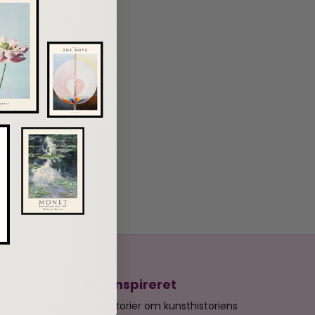
Bliv inspireret
Få spændende historier om kunsthistoriens