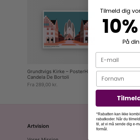
Tilmeld dig v
10%
På din
E-mail
Grundtvigs Kirke – PosterHaus x
Navn
Candela De Bortoli
Fra
289,00
kr.
Tilmel
*Rabatten kan ikke kombi
rabatkoder. Når du tilmel
til, at vi må sende dig e
Artvision
I
formål.
Vores Mission
F