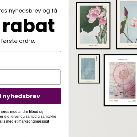
ores nyhedsbrev og få
 rabat
 første ordre.
d nyhedsbrev
neres med andre tilbud og
der dig, giver du samtidig samtykke
-mails med et marketingmæssigt
nformation
ølg din ordre