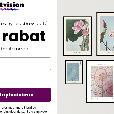
ores nyhedsbrev og få
 rabat
 første ordre.
ent Standpoint of the
d nyhedsbrev
 – Hilma af Klint
00
kr.
neres med andre tilbud og
der dig, giver du samtidig samtykke