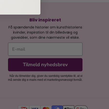
Bliv inspireret
Få spændende historier om kunsthistoriens
kvinder, inspiration til din billedvæg og
gaveidéer, som dine nærmeste vil elske.
E-mail
Tilmeld nyhedsbrev
Når du tilmelder dig, giver du samtidig samtykke til, at vi
må sende dig e-mails med et marketingsmæssigt formål.