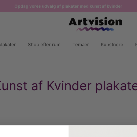
Opdag vores udvalg af plakater med kunst af kvinder
lakater
Shop efter rum
Temaer
Kunstnere
unst af Kvinder plakat