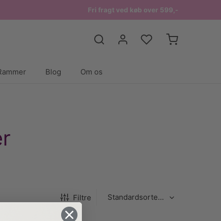
Fri fragt ved køb over 599,-
Rammer
Blog
Om os
er
Filtre