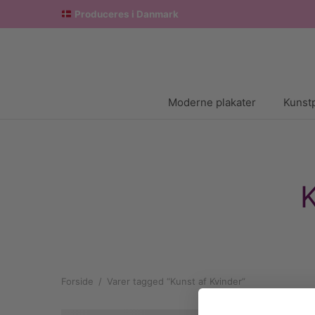
Produceres i Danmark
Moderne plakater
Kunstp
K
Forside
/
Varer tagged “Kunst af Kvinder”