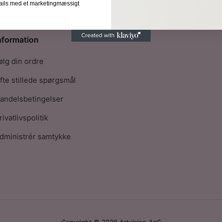
-mails med et marketingmæssigt
nformation
ølg din ordre
fte stillede spørgsmål
andelsbetingelser
rivatlivspolitik
dministrér samtykke
Copyright © 2026 Artvision ApS