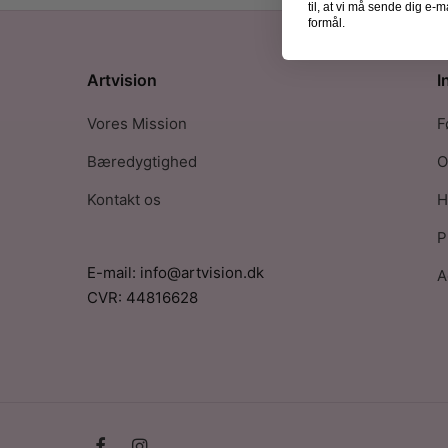
til, at vi må sende dig e
formål.
Artvision
I
Vores Mission
F
Bæredygtighed
O
Kontakt os
H
P
E-mail: info@artvision.dk
A
CVR: 44816628