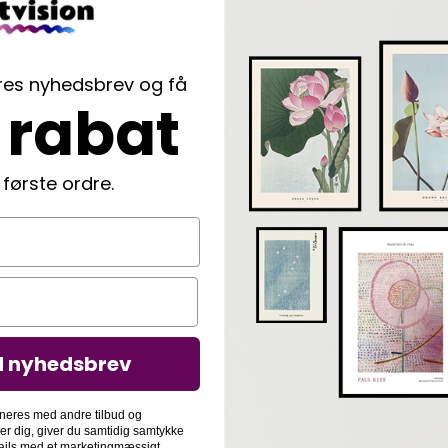
ores nyhedsbrev og få
 rabat
 første ordre.
d nyhedsbrev
neres med andre tilbud og
der dig, giver du samtidig samtykke
-mails med et marketingmæssigt