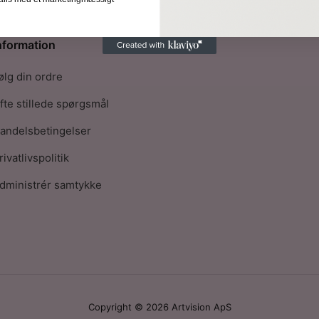
nformation
ølg din ordre
fte stillede spørgsmål
andelsbetingelser
rivatlivspolitik
dministrér samtykke
Copyright © 2026 Artvision ApS