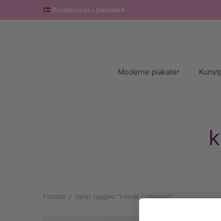
Produceres i Danmark
Moderne plakater
Kunstp
k
Forside
/
Varer tagged “kvinde i chemise”