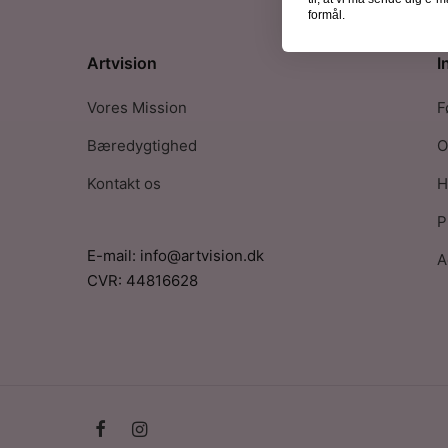
formål.
Artvision
I
Vores Mission
F
Bæredygtighed
O
Kontakt os
H
P
E-mail: info@artvision.dk
A
CVR: 44816628