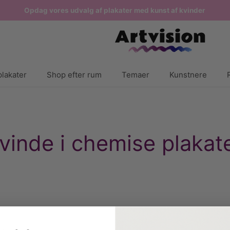
Opdag vores udvalg af plakater med kunst af kvinder
lakater
Shop efter rum
Temaer
Kunstnere
vinde i chemise plakat