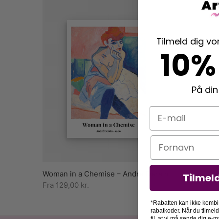
Tilmeld dig v
10%
På din
E-mail
Navn
Woman in a Chemise – André Derain
Tilmel
Fra
129,00
kr.
*Rabatten kan ikke kombi
rabatkoder. Når du tilmel
til, at vi må sende dig e