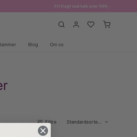
Fri fragt ved køb over 599,-
Rammer
Blog
Om os
er
Filtre