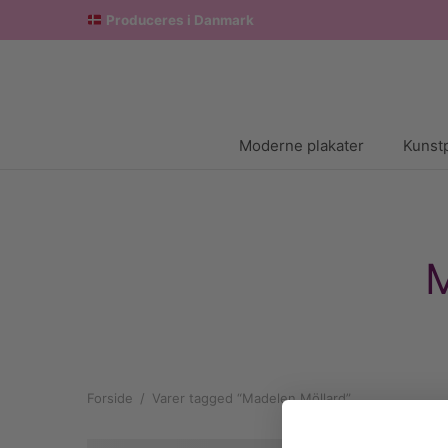
Produceres i Danmark
Moderne plakater
Kunstp
M
Forside
/
Varer tagged “Madelen Möllard”