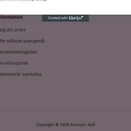
nformation
ølg din ordre
fte stillede spørgsmål
andelsbetingelser
rivatlivspolitik
dministrér samtykke
Copyright © 2026 Artvision ApS