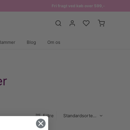
Fri fragt ved køb over 599,-
Rammer
Blog
Om os
er
Filtre