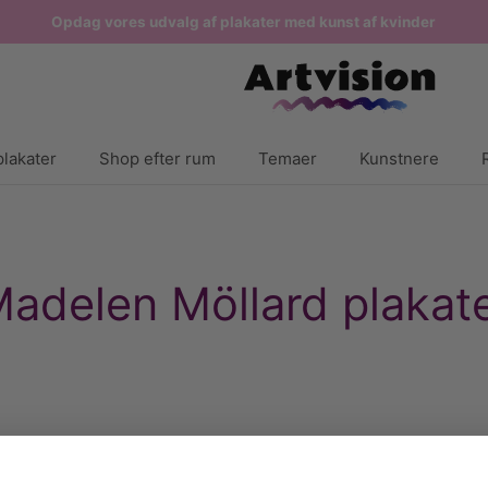
Opdag vores udvalg af plakater med kunst af kvinder
lakater
Shop efter rum
Temaer
Kunstnere
adelen Möllard plakat