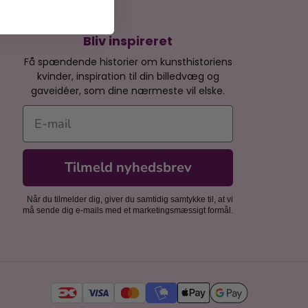
Bliv inspireret
Få spændende historier om kunsthistoriens
kvinder, inspiration til din billedvæg og
gaveidéer, som dine nærmeste vil elske.
E-mail
Tilmeld nyhedsbrev
Når du tilmelder dig, giver du samtidig samtykke til, at vi
må sende dig e-mails med et marketingsmæssigt formål.