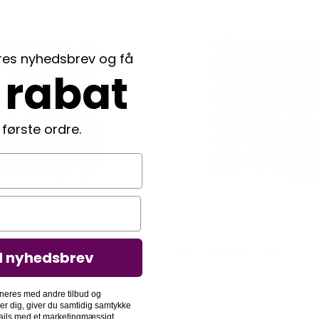
ores nyhedsbrev og få
 rabat
 første ordre.
pies – Madelen Möllard
Coral – Madelen Möllard
d nyhedsbrev
00
kr.
Fra
99,00
kr.
neres med andre tilbud og
der dig, giver du samtidig samtykke
-mails med et marketingmæssigt