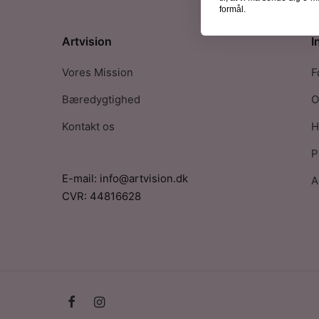
formål.
Artvision
I
Vores Mission
F
Bæredygtighed
O
Kontakt os
H
P
E-mail: info@artvision.dk
A
CVR: 44816628