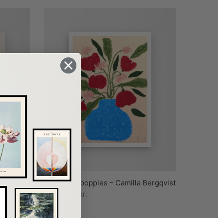
– NKTN
Blue vase poppies – Camilla Bergqvist
Fra
79,00
kr.