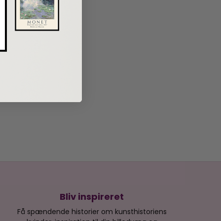
Bliv inspireret
Få spændende historier om kunsthistoriens