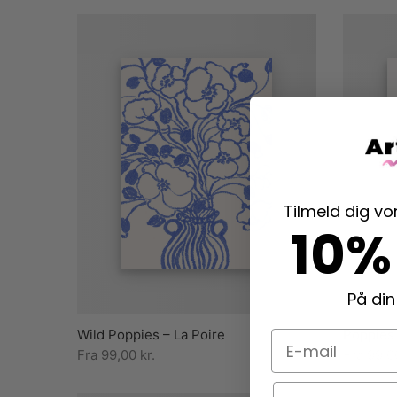
Tilmeld dig v
10%
På din
Wild Poppies – La Poire
Poppies 
E-mail
Fra
99,00
kr.
Fra
99,
Navn