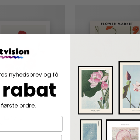
ores nyhedsbrev og få
 rabat
 første ordre.
Flower Market Copenhagen 
– La Poire
Fra
79,00
kr.
00
kr.