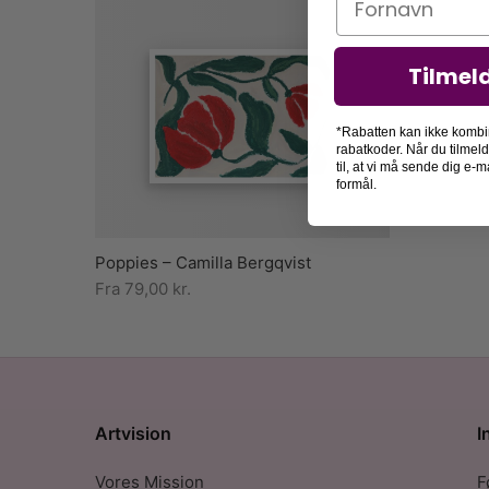
Tilmel
*Rabatten kan ikke kombi
rabatkoder. Når du tilmel
til, at vi må sende dig e
formål.
Poppies – Camilla Bergqvist
Fra
79,00
kr.
Artvision
I
Vores Mission
F