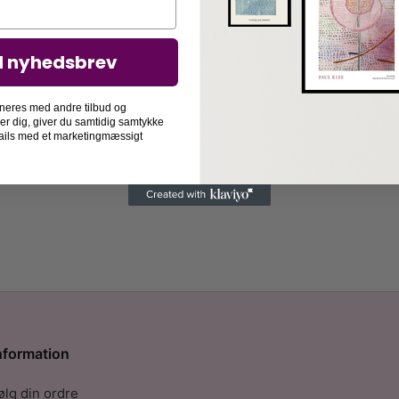
d nyhedsbrev
neres med andre tilbud og
der dig, giver du samtidig samtykke
-mails med et marketingmæssigt
nformation
ølg din ordre