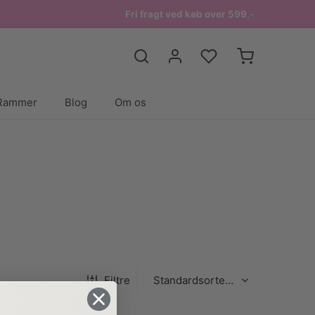
Fri fragt ved køb over 599,-
Rammer
Blog
Om os
Filtre