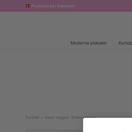
Produceres i Danmark
Moderne plakater
Kunstp
Forside
/
Varer tagged “Shakespeare”