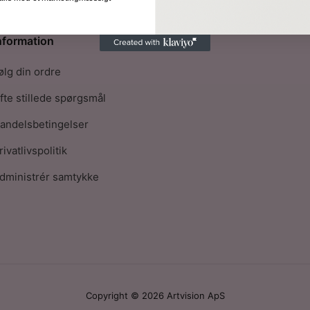
nformation
ølg din ordre
fte stillede spørgsmål
andelsbetingelser
rivatlivspolitik
dministrér samtykke
Copyright © 2026 Artvision ApS