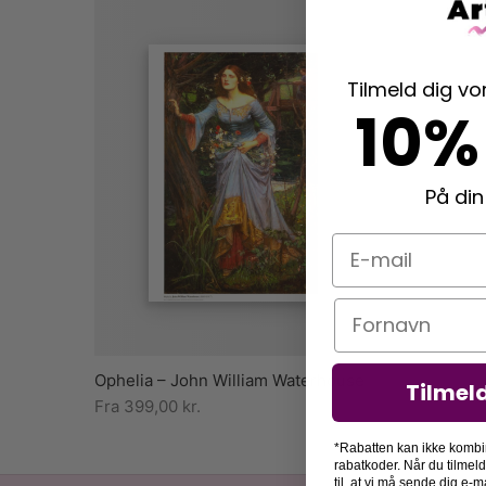
Tilmeld dig v
10%
På din
E-mail
Navn
Ophelia – John William Waterhouse
Tilmel
Fra
399,00
kr.
*Rabatten kan ikke kombi
rabatkoder. Når du tilmel
til, at vi må sende dig e