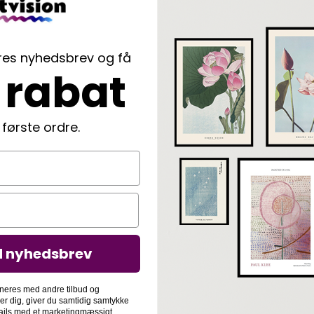
ores nyhedsbrev og få
 rabat
 første ordre.
d nyhedsbrev
neres med andre tilbud og
der dig, giver du samtidig samtykke
-mails med et marketingmæssigt