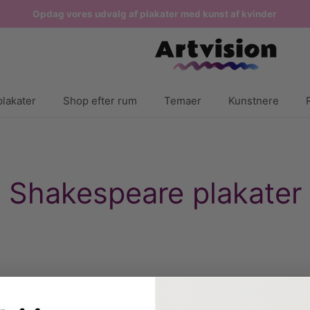
Opdag vores udvalg af plakater med kunst af kvinder
lakater
Shop efter rum
Temaer
Kunstnere
Shakespeare plakater