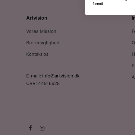
formål.
Artvision
I
Vores Mission
F
Bæredygtighed
O
Kontakt os
H
P
E-mail: info@artvision.dk
A
CVR: 44816628