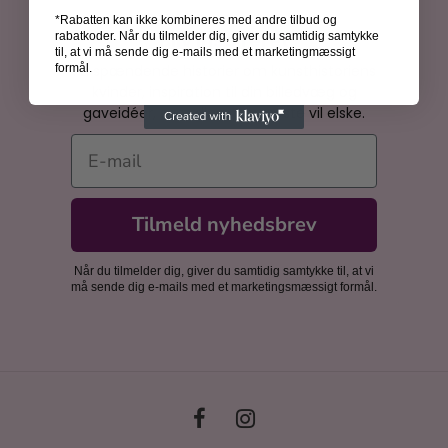
*Rabatten kan ikke kombineres med andre tilbud og
Bliv inspireret
rabatkoder. Når du tilmelder dig, giver du samtidig samtykke
til, at vi må sende dig e-mails med et marketingmæssigt
Få spændende historier om kunsthistoriens
formål.
kvinder, inspiration til din billedvæg og
gaveidéer, som dine nærmeste vil elske.
E-mail
Tilmeld nyhedsbrev
Når du tilmelder dig, giver du samtidig samtykke til, at vi
må sende dig e-mails med et marketingsmæssigt formål.