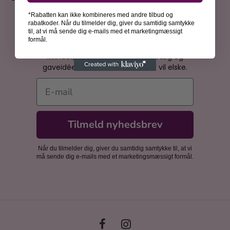
*Rabatten kan ikke kombineres med andre tilbud og
rabatkoder. Når du tilmelder dig, giver du samtidig samtykke
Bliv inspireret
til, at vi må sende dig e-mails med et marketingmæssigt
formål.
Få spændende historier om kunsthistoriens
kvinder, inspiration til din billedvæg og
gaveidéer, som dine nærmeste vil elske.
E-mail
Tilmeld nyhedsbrev
Når du tilmelder dig, giver du samtidig samtykke til, at vi
må sende dig e-mails med et marketingsmæssigt formål.