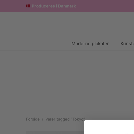
Produceres i Danmark
Moderne plakater
Kunstp
Forside
/
Varer tagged “Tokyo”