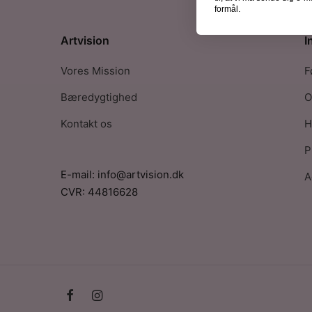
formål.
Artvision
I
Vores Mission
F
Bæredygtighed
O
Kontakt os
H
P
E-mail: info@artvision.dk
A
CVR: 44816628