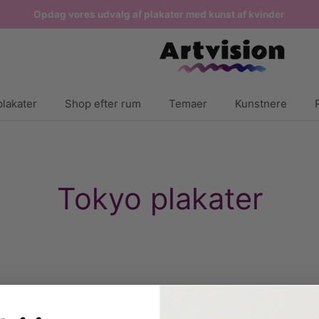
Opdag vores udvalg af plakater med kunst af kvinder
lakater
Shop efter rum
Temaer
Kunstnere
Tokyo plakater