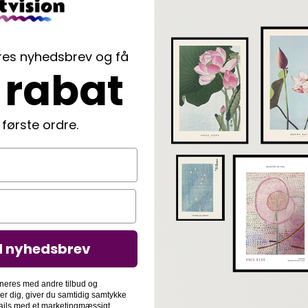
ores nyhedsbrev og få
 rabat
 første ordre.
d nyhedsbrev
neres med andre tilbud og
der dig, giver du samtidig samtykke
-mails med et marketingmæssigt