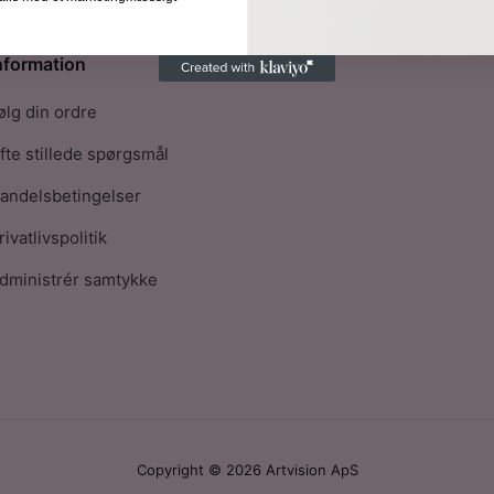
nformation
ølg din ordre
fte stillede spørgsmål
andelsbetingelser
rivatlivspolitik
dministrér samtykke
Copyright © 2026 Artvision ApS