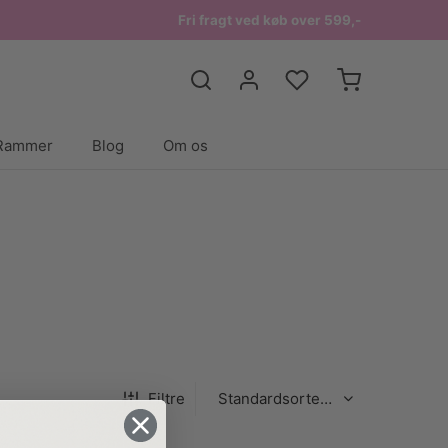
Fri fragt ved køb over 599,-
Rammer
Blog
Om os
Filtre