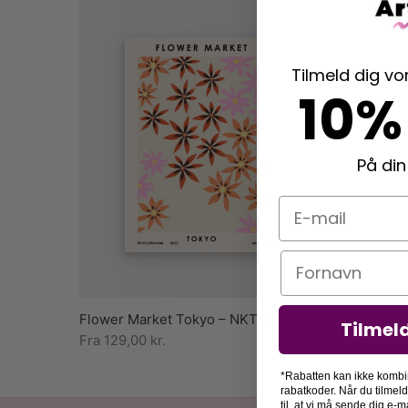
Tilmeld dig v
10%
På din
E-mail
Navn
Flower Market Tokyo – NKTN
Tilmel
Fra
129,00
kr.
*Rabatten kan ikke kombi
rabatkoder. Når du tilmel
til, at vi må sende dig e