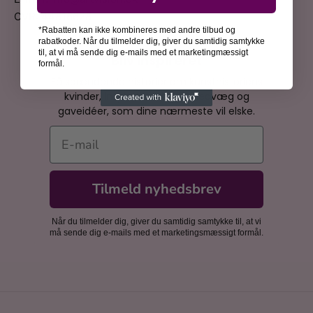
CVR: 44816628
*Rabatten kan ikke kombineres med andre tilbud og
rabatkoder. Når du tilmelder dig, giver du samtidig samtykke
til, at vi må sende dig e-mails med et marketingmæssigt
Bliv inspireret
formål.
Få spændende historier om kunsthistoriens
kvinder, inspiration til din billedvæg og
gaveidéer, som dine nærmeste vil elske.
E-mail
Tilmeld nyhedsbrev
Når du tilmelder dig, giver du samtidig samtykke til, at vi
må sende dig e-mails med et marketingsmæssigt formål.